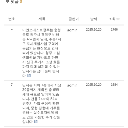
댓글
0
번호
제목
글쓴이
날짜
조회 수
이안포레스트청주는 충청
»
admin
2025.10.20
1766
북도 청주시 흥덕구 비하
동 487번지 일대, 주봉1지
구 도시개발사업 구역에
공급되는 현장으로 안내
되어 있습니다. 청주 도심
생활권을 기반으로 하면
서 신규 주거지 조성 흐름
까지 함께 살펴볼 수 있는
입지라는 점이 눈에 띕니
다.
단지는 지하 3층에서 지상
7
admin
2025.10.20
1684
29층까지 계획된 총 699
세대 규모로 알려져 있습
니다. 전용 74㎡와 84㎡
위주의 타입 구성이 확인
되며, 중형 평형대 거주를
원하는 실수요자에게 비
교 검토 가능한 주거 상품
입니다.