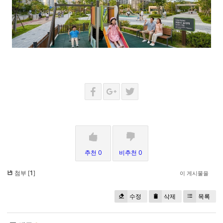
추천 0
비추천 0
첨부 [
1
]
이 게시물을
수정
삭제
목록