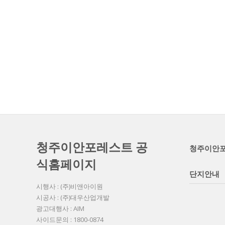
청주이안포레스트 공
청주이안
식홈페이지
단지안내
시행사 : (주)비앤아이원
시공사 : (주)대우산업개발
광고대행사 : AIM
사이드문의 : 1800-0874